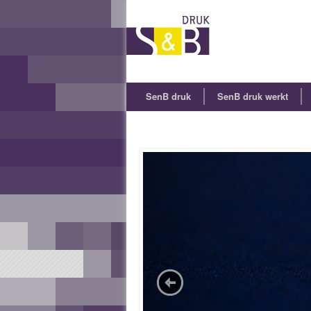
SenB druk
SenB druk werkt