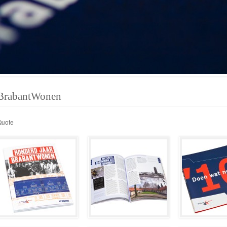
BrabantWonen
Quote